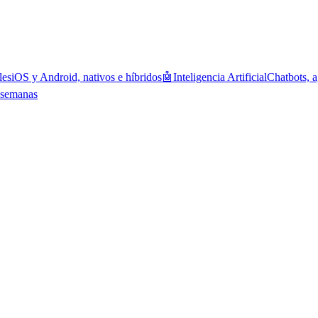
les
iOS y Android, nativos e híbridos
🤖
Inteligencia Artificial
Chatbots, a
 semanas