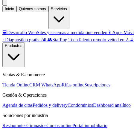
Inicio
Quienes somos
Servicios
💻
Desarrollo Web
Sites y sistemas a medida que venden
📱
Apps Móvi
· Diagnóstico gratis 24h
👥
Staffing Tech
Talento remoto vetted en 2–4
Productos
Ventas & E-commerce
Tienda Online
CRM WhatsApp
Rifas online
Suscripciones
Gestión & Operaciones
Agenda de citas
Pedidos y delivery
Condominios
Dashboard analítico
Soluciones por industria
Restaurantes
Gimnasios
Cursos online
Portal inmobiliario