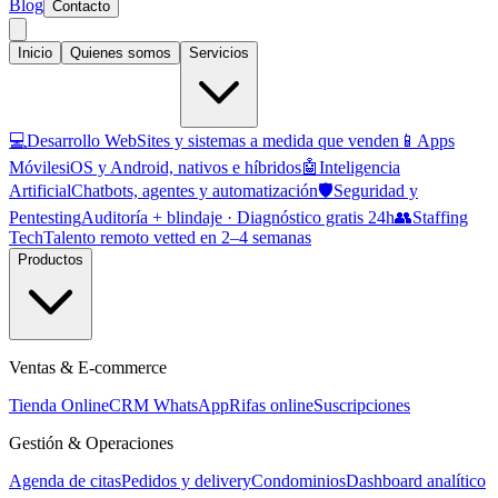
Blog
Contacto
Inicio
Quienes somos
Servicios
💻
Desarrollo Web
Sites y sistemas a medida que venden
📱
Apps
Móviles
iOS y Android, nativos e híbridos
🤖
Inteligencia
Artificial
Chatbots, agentes y automatización
🛡️
Seguridad y
Pentesting
Auditoría + blindaje · Diagnóstico gratis 24h
👥
Staffing
Tech
Talento remoto vetted en 2–4 semanas
Productos
Ventas & E-commerce
Tienda Online
CRM WhatsApp
Rifas online
Suscripciones
Gestión & Operaciones
Agenda de citas
Pedidos y delivery
Condominios
Dashboard analítico