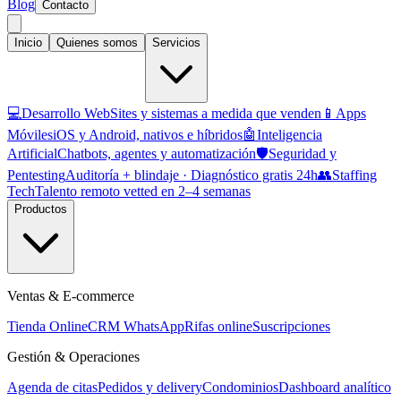
Blog
Contacto
Inicio
Quienes somos
Servicios
💻
Desarrollo Web
Sites y sistemas a medida que venden
📱
Apps
Móviles
iOS y Android, nativos e híbridos
🤖
Inteligencia
Artificial
Chatbots, agentes y automatización
🛡️
Seguridad y
Pentesting
Auditoría + blindaje · Diagnóstico gratis 24h
👥
Staffing
Tech
Talento remoto vetted en 2–4 semanas
Productos
Ventas & E-commerce
Tienda Online
CRM WhatsApp
Rifas online
Suscripciones
Gestión & Operaciones
Agenda de citas
Pedidos y delivery
Condominios
Dashboard analítico